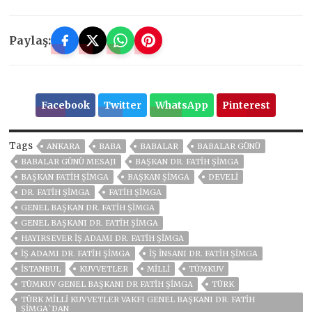
Paylaş:
Facebook
Twitter
WhatsApp
Pinterest
Tags
ANKARA
BABA
BABALAR
BABALAR GÜNÜ
BABALAR GÜNÜ MESAJI
BAŞKAN DR. FATİH ŞİMGA
BAŞKAN FATIH ŞİMGA
BAŞKAN ŞİMGA
DEVELI
DR. FATIH ŞIMGA
FATİH ŞİMGA
GENEL BAŞKAN DR. FATIH ŞİMGA
GENEL BAŞKANI DR. FATIH ŞİMGA
HAYIRSEVER IŞ ADAMI DR. FATIH ŞİMGA
IŞ ADAMI DR. FATIH ŞİMGA
IŞ INSANI DR. FATIH ŞİMGA
ISTANBUL
KUVVETLER
MİLLİ
TÜMKUV
TÜMKUV GENEL BAŞKANI DR FATİH ŞİMGA
TÜRK
TÜRK MİLLİ KUVVETLER VAKFI GENEL BAŞKANI DR. FATİH
ŞİMGA`DAN