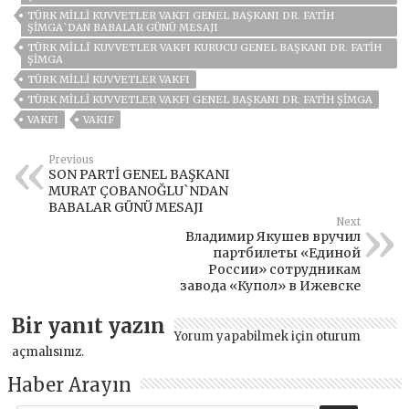
TÜRK MİLLİ KUVVETLER VAKFI GENEL BAŞKANI DR. FATİH
ŞİMGA`DAN BABALAR GÜNÜ MESAJI
TÜRK MİLLÎ KUVVETLER VAKFI KURUCU GENEL BAŞKANI DR. FATİH
ŞİMGA
TÜRK MILLI KUVVETLER VAKFI
TÜRK MILLI KUVVETLER VAKFI GENEL BAŞKANI DR. FATIH ŞIMGA
VAKFI
VAKIF
Previous
SON PARTİ GENEL BAŞKANI
MURAT ÇOBANOĞLU`NDAN
BABALAR GÜNÜ MESAJI
Next
Владимир Якушев вручил
партбилеты «Единой
России» сотрудникам
завода «Купол» в Ижевске
Bir yanıt yazın
Yorum yapabilmek için
oturum
açmalısınız
.
Haber Arayın