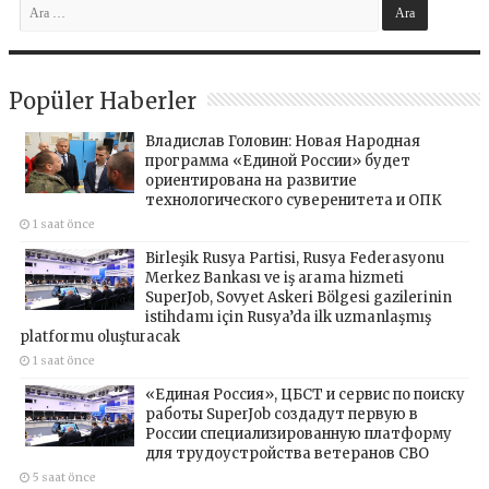
Popüler Haberler
Владислав Головин: Новая Народная
программа «Единой России» будет
ориентирована на развитие
технологического суверенитета и ОПК
1 saat önce
Birleşik Rusya Partisi, Rusya Federasyonu
Merkez Bankası ve iş arama hizmeti
SuperJob, Sovyet Askeri Bölgesi gazilerinin
istihdamı için Rusya’da ilk uzmanlaşmış
platformu oluşturacak
1 saat önce
«Единая Россия», ЦБСТ и сервис по поиску
работы SuperJob создадут первую в
России специализированную платформу
для трудоустройства ветеранов СВО
5 saat önce