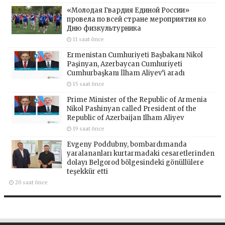
«Молодая Гвардия Единой России»
провела по всей стране мероприятия ко
Дню физкультурника
11 saat önce
Ermenistan Cumhuriyeti Başbakanı Nikol
Paşinyan, Azerbaycan Cumhuriyeti
Cumhurbaşkanı İlham Aliyev’i aradı
15 saat önce
Prime Minister of the Republic of Armenia
Nikol Pashinyan called President of the
Republic of Azerbaijan Ilham Aliyev
19 saat önce
Evgeny Poddubny, bombardımanda
yaralananları kurtarmadaki cesaretlerinden
dolayı Belgorod bölgesindeki gönüllülere
teşekkür etti
20 saat önce