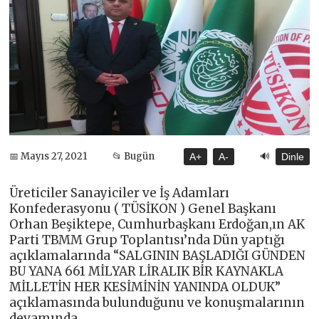
🔊
📅 Mayıs 27, 2021
📂 Bugün
A+
A-
Dinle
Üreticiler Sanayiciler ve İş Adamları
Konfederasyonu ( TÜSİKON ) Genel Başkanı
Orhan Beşiktepe, Cumhurbaşkanı Erdoğan,ın AK
Parti TBMM Grup Toplantısı’nda Dün yaptığı
açıklamalarında “SALGININ BAŞLADIĞI GÜNDEN
BU YANA 661 MİLYAR LİRALIK BİR KAYNAKLA
MİLLETİN HER KESİMİNİN YANINDA OLDUK”
açıklamasında bulunduğunu ve konuşmalarının
devamında ,