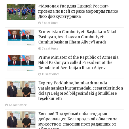
«Молодая Гвардия Единой России»
провела по всей стране мероприятия ко
Дню физкультурника
3 saat önce
Ermenistan Cumhuriyeti Başbakanı Nikol
Paşinyan, Azerbaycan Cumhuriyeti
Cumhurbaşkanı İlham Aliyev’i aradı
7 saat önce
Prime Minister of the Republic of Armenia
Nikol Pashinyan called President of the
Republic of Azerbaijan Ilham Aliyev
11 saat önce
Evgeny Poddubny, bombardımanda
yaralananları kurtarmadaki cesaretlerinden
dolayı Belgorod bölgesindeki gönüllülere
teşekkür etti
12 saat önce
Евгений Поддубный поблагодарил
добровольцев Белгородской области за
мужество в спасении пострадавших от