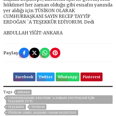
hükümet her zaman olduğu gibi esnafın yanında
yer aldığı için TÜSİKON OLARAK
CUMHURBAŞKANI SAYIN RECEP TAYYİP
ERDOĞAN `A TEŞEKKÜR EDİYORUM. Dedi
ABDULLAH YİĞİT-ANKARA
Paylaş:
Facebook
Twitter
WhatsApp
Pinterest
Tags
ANKARA
CUMHURBAŞKANI ERDOĞAN `A ESNAFA DESTEKLERİ İÇİN
TEŞEKKÜR ETTİ.
TEŞEKKÜR
TÜSİKON
TÜSİKON GENEL BAŞKANI ORHAN BEŞİKTEPE