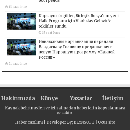
обстрелов
13 saat önce
Kapsayıcı örgütler, Birleşik Rusya’nın yeni
Halk Programı için Vladislav Golovin’e
teklifler sundu
15 saat önce
Инклюзивные организации передали
Владиславу Головину предложения в
новую Народную программу «Единой
России»
21 saat önce
Hakkımızda
Künye
Yazarlar
İletişim
Kaynak belirtmeden ve izin almadan haberlerin kopyalanması
yasaktır.
Haber Yazılımı
| Developer By;
BEYNSOFT
|
Ucuz site