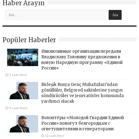
Haber Arayın
Popüler Haberler
Инклюзивные организации передали
Владиславу Головину предложения в
новую Народную программу «Единой
России»
3 saat önce
Birleşik Rusya Genç Muhafızları’ndan
gönüllüler, Belgorod sakinlerine yangın
söndürücüler ve jeneratörler konusunda
yardımcı olacak
9 saat önce
Волонтёры «Молодой Гвардии Единой
России» помогут белгородцам с
огнетушителями и генераторами
12 saat önce