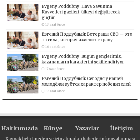
Evgeny Poddubny: Hava Savunma
Kuvvetleri gazileri, ülkeyi değiştirecek
güçtür
13 saat önce
Евгений Поддубный: Ветераны СВО — это
та сила, которая изменит страну
16 saat önce
Evgeny Poddubny: Bugün gençlerimiz,
kazananların karakterini şekillendiriyor
17 saat önce
Евгений Поддубный: Сегодня у нашей
молодёжи куётся характер победителей
19 saat önce
Hakkımızda
Künye
Yazarlar
İletişim
Kaynak belirtmeden ve izin almadan haberlerin kopyalanması