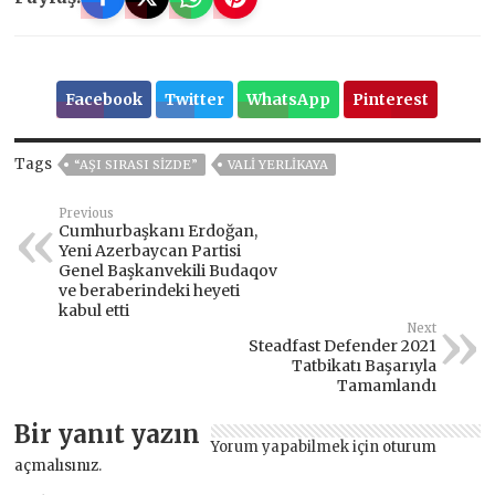
Facebook
Twitter
WhatsApp
Pinterest
Tags
“AŞI SIRASI SIZDE”
VALİ YERLİKAYA
Previous
Cumhurbaşkanı Erdoğan,
Yeni Azerbaycan Partisi
Genel Başkanvekili Budaqov
ve beraberindeki heyeti
kabul etti
Next
Steadfast Defender 2021
Tatbikatı Başarıyla
Tamamlandı
Bir yanıt yazın
Yorum yapabilmek için
oturum
açmalısınız
.