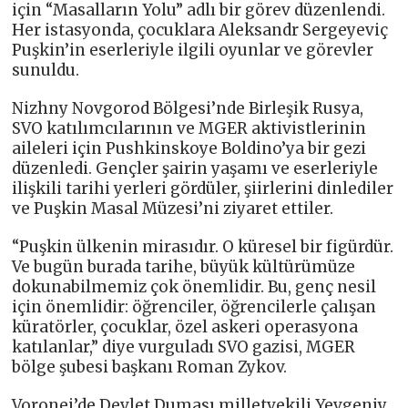
için “Masalların Yolu” adlı bir görev düzenlendi.
Her istasyonda, çocuklara Aleksandr Sergeyeviç
Puşkin’in eserleriyle ilgili oyunlar ve görevler
sunuldu.
Nizhny Novgorod Bölgesi’nde Birleşik Rusya,
SVO katılımcılarının ve MGER aktivistlerinin
aileleri için Pushkinskoye Boldino’ya bir gezi
düzenledi. Gençler şairin yaşamı ve eserleriyle
ilişkili tarihi yerleri gördüler, şiirlerini dinlediler
ve Puşkin Masal Müzesi’ni ziyaret ettiler.
“Puşkin ülkenin mirasıdır. O küresel bir figürdür.
Ve bugün burada tarihe, büyük kültürümüze
dokunabilmemiz çok önemlidir. Bu, genç nesil
için önemlidir: öğrenciler, öğrencilerle çalışan
küratörler, çocuklar, özel askeri operasyona
katılanlar,” diye vurguladı SVO gazisi, MGER
bölge şubesi başkanı Roman Zykov.
Voronej’de Devlet Duması milletvekili Yevgeniy