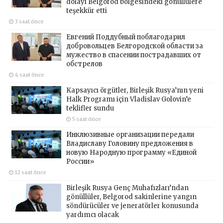
dolayı Belgorod bölgesindeki gönüllülere
teşekkür etti
3 saat önce
Евгений Поддубный поблагодарил
добровольцев Белгородской области за
мужество в спасении пострадавших от
обстрелов
4 saat önce
Kapsayıcı örgütler, Birleşik Rusya’nın yeni
Halk Programı için Vladislav Golovin’e
teklifler sundu
5 saat önce
Инклюзивные организации передали
Владиславу Головину предложения в
новую Народную программу «Единой
России»
12 saat önce
Birleşik Rusya Genç Muhafızları’ndan
gönüllüler, Belgorod sakinlerine yangın
söndürücüler ve jeneratörler konusunda
yardımcı olacak