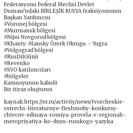
Federasyonu Federal Meclisi Devlet
Duması’ndaki BİRLEŞİK RUSYA fraksiyonunun
Başkan Yardımcısı
#Voronej bölgesi
#Murmansk bölgesi
#Nijni Novgorod bölgesi
#Khanty-Mansky Özerk Okrugu – Yugra
#Volgograd bölgesi
#RusDilGünü
#Revenko
#SVO katılımcıları
#bölgeler
Kamuoyunun kabulü
Bir itiraz oluşturun
kaynak:https://er.ru/activity/news/tvorcheskie-
vstrechi-literaturnye-fleshmoby-konkursy-
chtecov-edinaya-rossiya-provela-v-regionah-
meropriyatiya-ko-dnyu-russkogo-yazyka