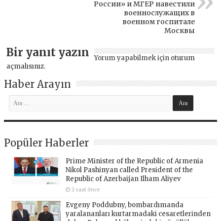
России» и МГЕР навестили
военнослужащих в
военном госпитале
Москвы
Bir yanıt yazın
Yorum yapabilmek için
oturum
açmalısınız
.
Haber Arayın
Popüler Haberler
Prime Minister of the Republic of Armenia
Nikol Pashinyan called President of the
Republic of Azerbaijan Ilham Aliyev
2 saat önce
Evgeny Poddubny, bombardımanda
yaralananları kurtarmadaki cesaretlerinden