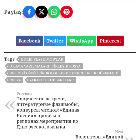
Paylaş:
Facebook
Twitter
WhatsApp
Pinterest
Tags
EDEBI FLASH MOB'LAR
OKUMA YARIŞMALARI: BIRLEŞIK RUSYA
RUS DILI GÜNÜ IÇIN BÖLGELERDE ETKINLIKLER DÜZENLEDI
RUSYA
YARATICI TOPLANTILAR
Previous
Творческие встречи,
литературные флэшмобы,
конкурсы чтецов: «Единая
Россия» провела в
регионах мероприятия ко
Дню русского языка
Next
Волонтеры «Единой