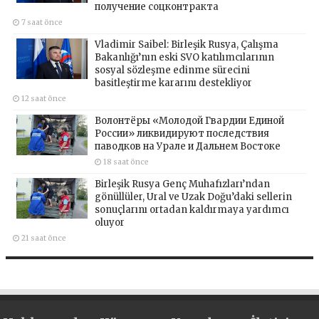
получение соцконтракта
7 saat önce
Vladimir Saibel: Birleşik Rusya, Çalışma
Bakanlığı’nın eski SVO katılımcılarının
sosyal sözleşme edinme sürecini
basitleştirme kararını destekliyor
12 saat önce
Волонтёры «Молодой Гвардии Единой
России» ликвидируют последствия
паводков на Урале и Дальнем Востоке
18 saat önce
Birleşik Rusya Genç Muhafızları’ndan
gönüllüler, Ural ve Uzak Doğu’daki sellerin
sonuçlarını ortadan kaldırmaya yardımcı
oluyor
21 saat önce