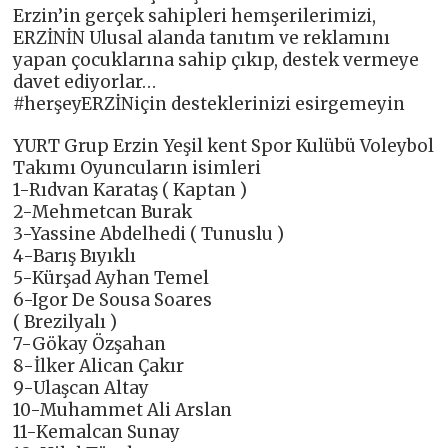
Erzin’in gerçek sahipleri hemşerilerimizi,
ERZİNİN Ulusal alanda tanıtım ve reklamını
yapan çocuklarına sahip çıkıp, destek vermeye
davet ediyorlar…
#herşeyERZİNiçin desteklerinizi esirgemeyin
YURT Grup Erzin Yeşil kent Spor Kulübü Voleybol
Takımı Oyuncuların isimleri
1-Rıdvan Karataş ( Kaptan )
2-Mehmetcan Burak
3-Yassine Abdelhedi ( Tunuslu )
4-Barış Bıyıklı
5-Kürşad Ayhan Temel
6-Igor De Sousa Soares
( Brezilyalı )
7-Gökay Özşahan
8-İlker Alican Çakır
9-Ulaşcan Altay
10-Muhammet Ali Arslan
11-Kemalcan Sunay