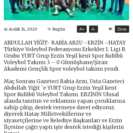
🔊
📅 Aralık 14, 2020
📂 Bugün
A+
A-
Dinle
ABDULLAH YİĞİT- RABİA ARZU –ERZİN –HATAY
Türkiye Voleybol Federasyonu Erkekler 1. Ligi B
Grubu YURT Grup Erzin Yeşil kent Spor Kulübü
Voleybol Takımı 3 – 0 Gümüşhane/Şiran
Akademi Gençlik Spor voleybol takımı yendi.
Maç Sonrası Gazeteci Rabia Arzu, Usta Gazeteci
Abdullah Yiğit `e YURT Grup Erzin Yeşil kent
Spor Kulübü Voleybol Takımı. ERZİNİN Ulusal
alanda tanıtım ve reklamını yapan çocuklarına
sahip çıkıp, destek vermeye davet ediyoruz.
diyerek Hatay Milletvekillerine ve
siyasetçilerine ve Belediye Başkanları ve Erzin
İlçesine çağrı yaptı işte destek istediği kişilerin