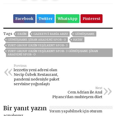
Facebook
Twitter
WhatsApp
Pinterest
Tags
ERZIN
GAZEETCI RABIA ARZU
GÜMÜŞHANE
GÜMÜŞHANE ŞİRAN AKADEMİ SPOR- O
HATAY
YURT GROUP ERZİN YEŞİLKENT SPOR- 3
YURT GROUP ERZİN YEŞİLKENT SPOR- 3 GÜMÜŞHANE ŞİRAN
AKADEMİ SPOR- O
Previous
lezzetin yeni adresi olan
Necip Özbek Restaurant,
pandemi nedeniyle paket
servisine yoğunlaştı
Next
Cem Adrian ile Anıl
Piyancı’dan muhteşem düet
Bir yanıt yazın
Yorum yapabilmek için
oturum
açmalısınız
.