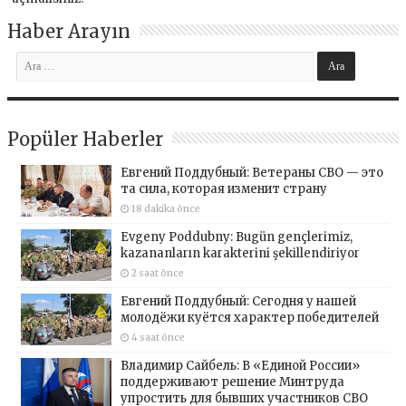
Haber Arayın
Popüler Haberler
Евгений Поддубный: Ветераны СВО — это
та сила, которая изменит страну
18 dakika önce
Evgeny Poddubny: Bugün gençlerimiz,
kazananların karakterini şekillendiriyor
2 saat önce
Евгений Поддубный: Сегодня у нашей
молодёжи куётся характер победителей
4 saat önce
Владимир Сайбель: В «Единой России»
поддерживают решение Минтруда
упростить для бывших участников СВО