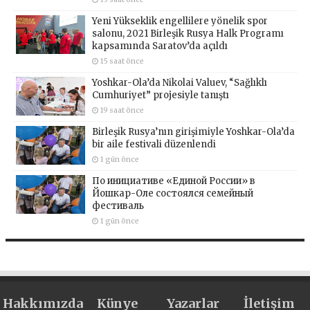
Yeni Yükseklik engellilere yönelik spor
salonu, 2021 Birleşik Rusya Halk Programı
kapsamında Saratov’da açıldı
15 saat önce
Yoshkar-Ola’da Nikolai Valuev, “Sağlıklı
Cumhuriyet” projesiyle tanıştı
19 saat önce
Birleşik Rusya’nın girişimiyle Yoshkar-Ola’da
bir aile festivali düzenlendi
1 gün önce
По инициативе «Единой России» в
Йошкар-Оле состоялся семейный
фестиваль
1 gün önce
Hakkımızda
Künye
Yazarlar
İletişim