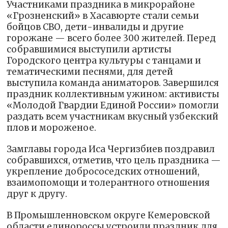
Участниками праздника в микрорайоне
«Грозненский» в Хасавюрте стали семьи
бойцов СВО, дети-инвалиды и другие
горожане — всего более 300 жителей. Перед
собравшимися выступили артисты
Городского центра культуры с танцами и
тематическими песнями, для детей
выступила команда аниматоров. Завершился
праздник коллективным ужином: активисты
«Молодой Гвардии Единой России» помогли
раздать всем участникам вкусный узбекский
плов и мороженое.
Замглавы города Иса Чергизбиев поздравил
собравшихся, отметив, что цель праздника —
укрепление добрососедских отношений,
взаимопомощи и толерантного отношения
друг к другу.
В Промышленновском округе Кемеровской
области единороссы устроили праздник для