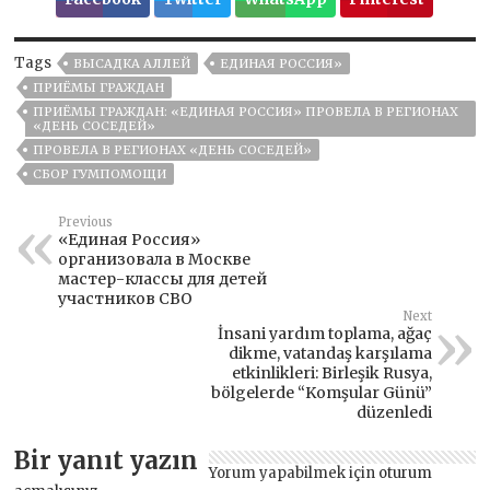
Tags
ВЫСАДКА АЛЛЕЙ
ЕДИНАЯ РОССИЯ»
ПРИЁМЫ ГРАЖДАН
ПРИЁМЫ ГРАЖДАН: «ЕДИНАЯ РОССИЯ» ПРОВЕЛА В РЕГИОНАХ
«ДЕНЬ СОСЕДЕЙ»
ПРОВЕЛА В РЕГИОНАХ «ДЕНЬ СОСЕДЕЙ»
СБОР ГУМПОМОЩИ
Previous
«Единая Россия»
организовала в Москве
мастер-классы для детей
участников СВО
Next
İnsani yardım toplama, ağaç
dikme, vatandaş karşılama
etkinlikleri: Birleşik Rusya,
bölgelerde “Komşular Günü”
düzenledi
Bir yanıt yazın
Yorum yapabilmek için
oturum