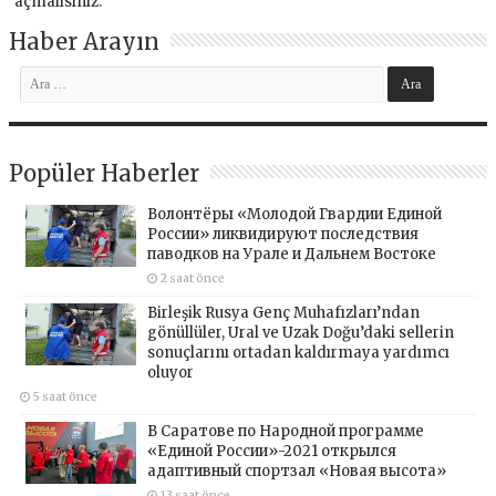
açmalısınız
.
Haber Arayın
Popüler Haberler
Волонтёры «Молодой Гвардии Единой
России» ликвидируют последствия
паводков на Урале и Дальнем Востоке
2 saat önce
Birleşik Rusya Genç Muhafızları’ndan
gönüllüler, Ural ve Uzak Doğu’daki sellerin
sonuçlarını ortadan kaldırmaya yardımcı
oluyor
5 saat önce
В Саратове по Народной программе
«Единой России»-2021 открылся
адаптивный спортзал «Новая высота»
13 saat önce