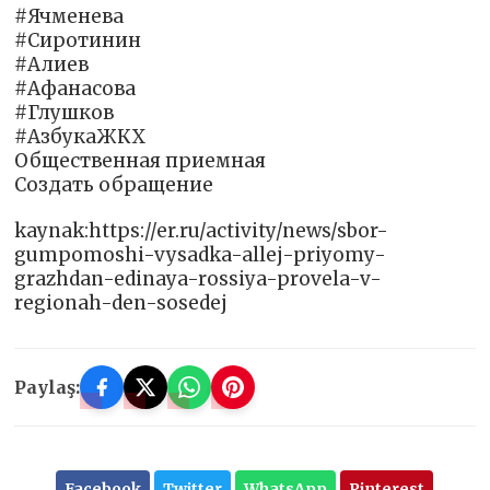
#Ячменева
#Сиротинин
#Алиев
#Афанасова
#Глушков
#АзбукаЖКХ
Общественная приемная
Создать обращение
kaynak:https://er.ru/activity/news/sbor-
gumpomoshi-vysadka-allej-priyomy-
grazhdan-edinaya-rossiya-provela-v-
regionah-den-sosedej
Paylaş:
Facebook
Twitter
WhatsApp
Pinterest