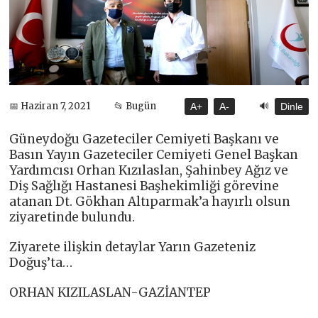
🔊
📅 Haziran 7, 2021
📂 Bugün
A+
A-
Dinle
Güneydoğu Gazeteciler Cemiyeti Başkanı ve
Basın Yayın Gazeteciler Cemiyeti Genel Başkan
Yardımcısı Orhan Kızılaslan, Şahinbey Ağız ve
Diş Sağlığı Hastanesi Başhekimliği görevine
atanan Dt. Gökhan Altıparmak’a hayırlı olsun
ziyaretinde bulundu.
Ziyarete ilişkin detaylar Yarın Gazeteniz
Doğuş’ta…
ORHAN KIZILASLAN-GAZİANTEP