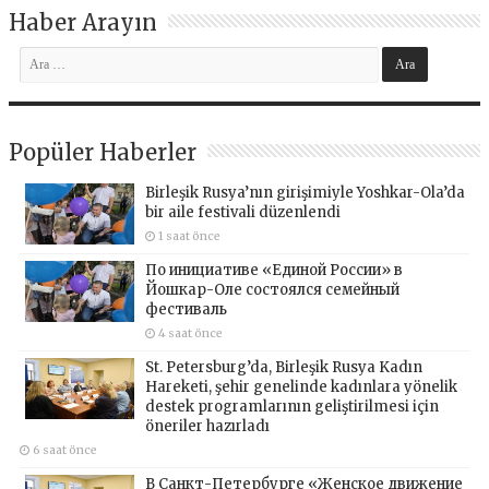
Haber Arayın
Popüler Haberler
Birleşik Rusya’nın girişimiyle Yoshkar-Ola’da
bir aile festivali düzenlendi
1 saat önce
По инициативе «Единой России» в
Йошкар-Оле состоялся семейный
фестиваль
4 saat önce
St. Petersburg’da, Birleşik Rusya Kadın
Hareketi, şehir genelinde kadınlara yönelik
destek programlarının geliştirilmesi için
öneriler hazırladı
6 saat önce
В Санкт-Петербурге «Женское движение