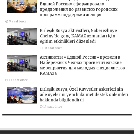
Единой России» сформировало
предложения по развитию городских
программ поддержки женщин
9 saat önce
Birleşik Rusya aktivistleri, Naberezhnye
Chelny’de genç KAMAZ uzmanları için
eğitim etkinlikleri düzenledi
10 saat önce
Активисты «Единой России» провели в
Набережных Челнах просветительские
мероприятия для молодых специалистов
КАМАЗа
13 saat önce
Birleşik Rusya, Özel Kuvvetler askerlerinin
aile üyelerini yeni hükümet destek önlemleri
hakkında bilgilendirdi
14 saat önce