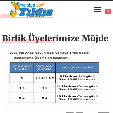
Birlik Üyelerimize Müjde