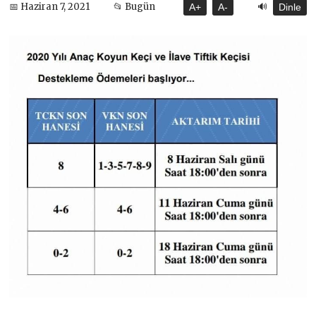
🔊
📅 Haziran 7, 2021
📂 Bugün
A+
A-
Dinle