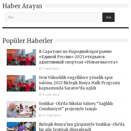
Haber Arayın
Popüler Haberler
В Саратове по Народной программе
«Единой России»-2021 открылся
адаптивный спортзал «Новая высота»
7 saat önce
Yeni Yükseklik engellilere yönelik spor
salonu, 2021 Birleşik Rusya Halk Programı
kapsamında Saratov’da açıldı
9 saat önce
Yoshkar-Ola’da Nikolai Valuev, “Sağlıklı
Cumhuriyet” projesiyle tanıştı
13 saat önce
Birleşik Rusya’nın girişimiyle Yoshkar-Ola’da
bir aile festivali düzenlendi