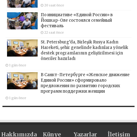
20 saat önce
По инициативе «Единой России» в
Йошкар-Оле состоялся семейный
фестиваль
22 saat önce
St. Petersburg’da, Birleşik Rusya Kadın
Hareketi, şehir genelinde kadınlara yönelik
destek programlarının geliştirilmesi için
öneriler hazırladı
1 gün önce
В Санкт-Петербурге «Женское движение
Единой России» сформировало
предложения по развитию городских
программ поддержки женщин
1 gün önce
Hakkımızda
Künye
Yazarlar
İletişim