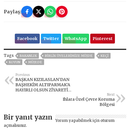
Paylaş:
Facebook
Twitter
WhatsApp
Pinterest
Tags
BAKANLIK
BIRLIK ÜYELERIMIZE MÜJDE
KEÇİ
KOYUN
MÜJEDE
Previous
BAŞKAN KIZILASLAN’DAN
BAŞHEKİM ALTIPARMAK’A
HAYIRLI OLSUN ZİYARETİ…
Next
Ihlara Özel Çevre Koruma
Bölgesi
Bir yanıt yazın
Yorum yapabilmek için
oturum
açmalısınız
.